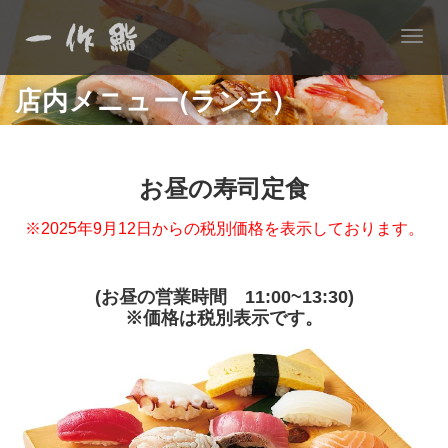
T
o
g
店内メニュー(ランチ)
g
l
e
n
お昼の寿司定食
a
v
※2025年9月12日からの税別価格を表示しております。
i
g
a
(お昼の営業時間 11:00~13:30)
t
※価格は税別表示です。
i
o
n