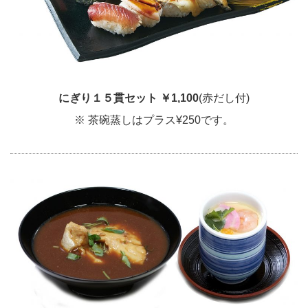
にぎり１５貫セット
￥1,100
(赤だし付)
※ 茶碗蒸しはプラス¥250です。