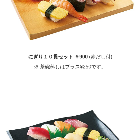
にぎり１０貫セット
￥900
(赤だし付)
※ 茶碗蒸しはプラス¥250です。