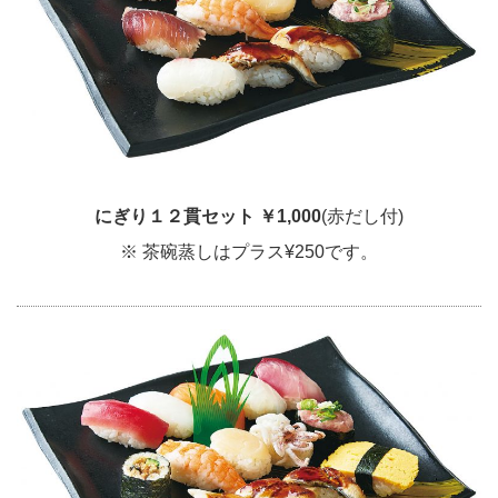
にぎり１２貫セット
￥1,000
(赤だし付)
※ 茶碗蒸しはプラス¥250です。