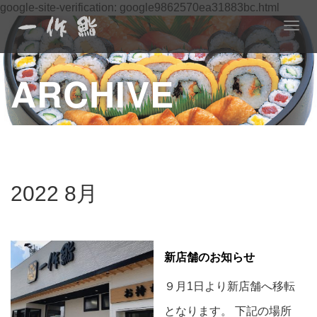
google-site-verification: google9862570ea31883bc.html
T
o
g
ARCHIVE
g
l
e
n
a
v
i
g
2022 8月
a
t
i
o
新店舗のお知らせ
n
９月1日より新店舗へ移転
となります。 下記の場所