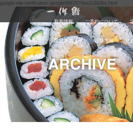
google-site-verification: google9862570ea31883bc.html
新着情報
ご予約について
限定メニュー
店舗情報
社
ARCHIVE