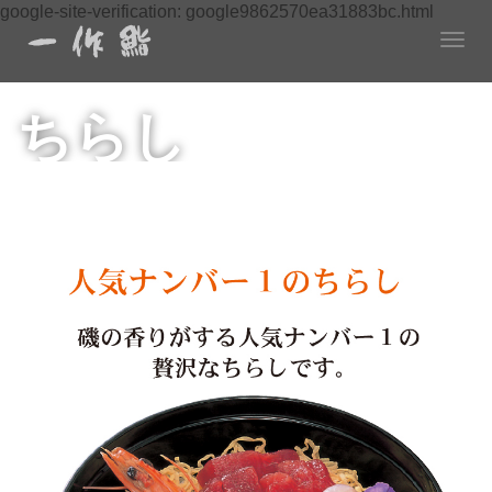
google-site-verification: google9862570ea31883bc.html
T
o
g
ちらし
g
l
e
n
a
v
i
g
a
t
i
o
n