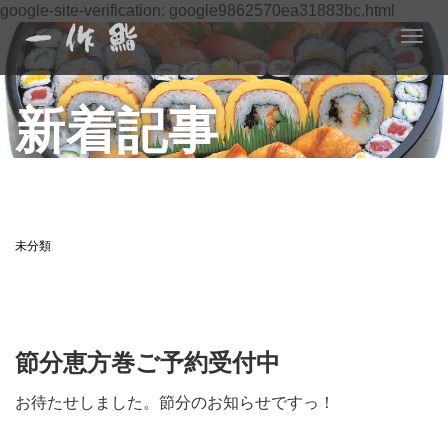
google-site-verification: google9862570ea31883bc.html
T
o
g
新着記事
g
l
e
n
a
v
i
未分類
g
a
t
i
o
節分恵方巻ご予約受付中
n
お待たせしました。節分のお知らせですっ！