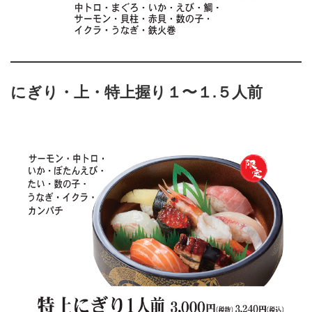
にぎり・上・特上握り１〜１.５人前