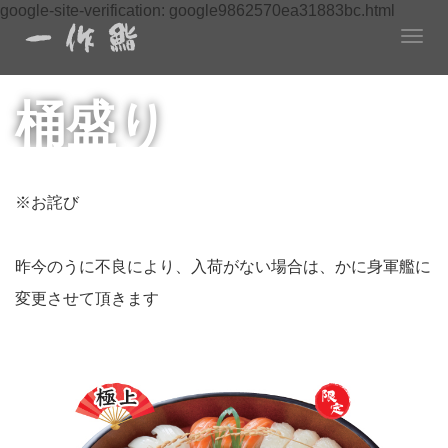
google-site-verification: google9862570ea31883bc.html
T
o
g
桶盛り
g
l
e
n
a
※お詫び
v
i
g
昨今のうに不良により、入荷がない場合は、かに身軍艦に
a
変更させて頂きます
t
i
o
n