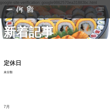
google-site-verification: google9862570ea31883bc.html
T
o
g
新着記事
g
l
e
n
a
v
i
定休日
g
a
未分類
t
i
o
n
7月